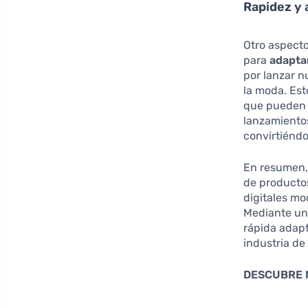
Rapidez y 
Otro aspecto
para
adapta
por lanzar n
la moda. Est
que pueden t
lanzamientos
convirtiéndo
En resumen, 
de productos
digitales mo
Mediante una
rápida adapt
industria de
DESCUBRE 