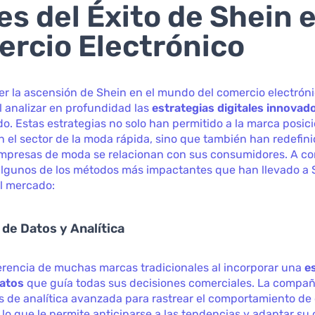
es del Éxito de Shein e
rcio Electrónico
r la ascensión de Shein en el mundo del comercio electróni
 analizar en profundidad las
estrategias digitales innovad
. Estas estrategias no solo han permitido a la marca posic
n el sector de la moda rápida, sino que también han redefini
empresas de moda se relacionan con sus consumidores. A co
algunos de los métodos más impactantes que han llevado a 
el mercado:
 de Datos y Analítica
erencia de muchas marcas tradicionales al incorporar una
e
datos
que guía todas sus decisiones comerciales. La compañí
s de analítica avanzada para rastrear el comportamiento d
, lo que le permite anticiparse a las tendencias y adaptar su 