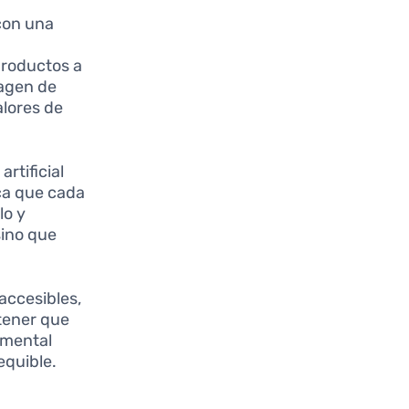
con una
productos a
magen de
lores de
artificial
ca que cada
lo y
sino que
accesibles,
 tener que
amental
equible.