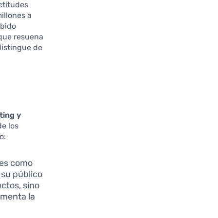
ctitudes
illones a
abido
 que resuena
distingue de
ting y
de los
o:
les como
 su público
uctos, sino
omenta la