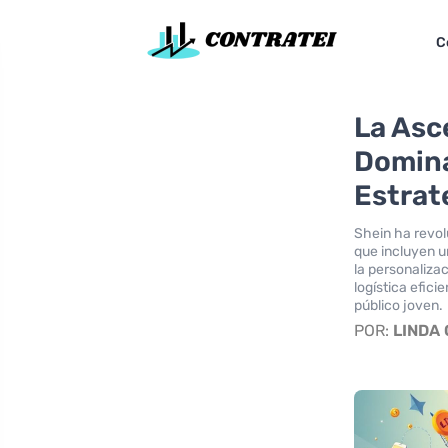
C
La Asc
Domina
Estrat
Shein ha revol
que incluyen u
la personaliza
logística efici
público joven.
POR:
LINDA