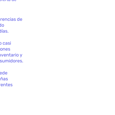
erencias de
do
días.
o casi
iones
nventario y
nsumidores.
uede
añas
rentes