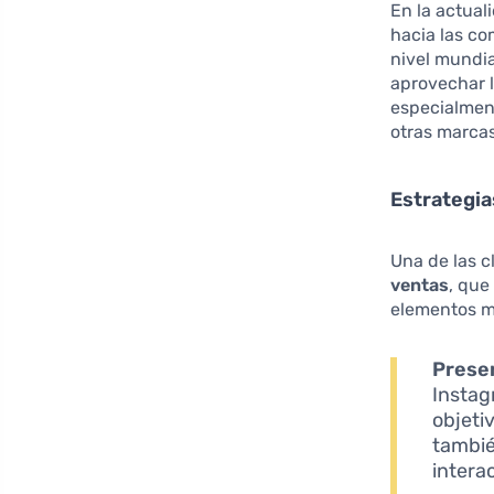
En la actual
hacia las co
nivel mundi
aprovechar l
especialment
otras marca
Estrategia
Una de las c
ventas
, que
elementos m
Presen
Instag
objeti
tambié
intera