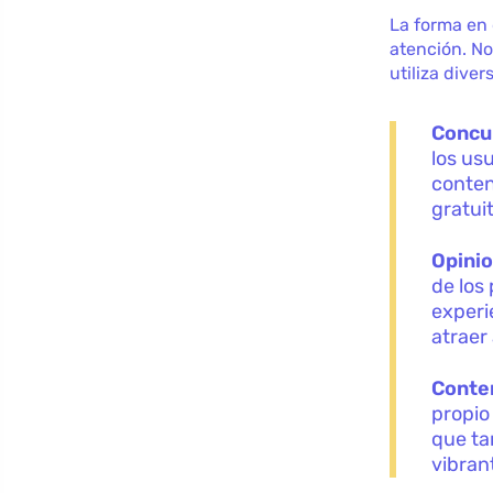
La forma en 
atención. No
utiliza dive
Concu
los us
conten
gratui
Opinio
de los
experi
atraer
Conten
propio
que ta
vibran