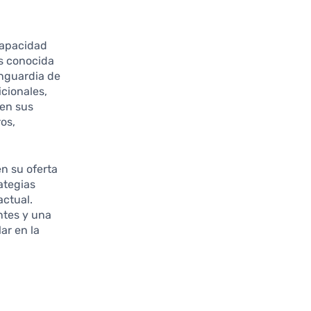
capacidad
es conocida
anguardia de
cionales,
 en sus
os,
en su oferta
ategias
actual.
ntes y una
ar en la