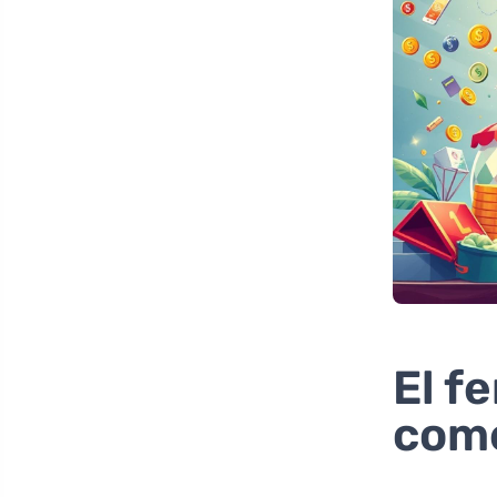
El f
come