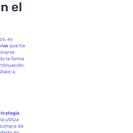
n el
co, es
oras
que ha
ionarse
do la forma
ntinuación,
Shein a
strategia
a utiliza
e compra de
oferta de