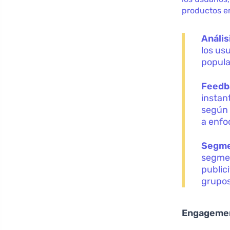
productos en
Anális
los us
popula
Feedb
instan
según 
a enfo
Segme
segmen
public
grupos
Engagement