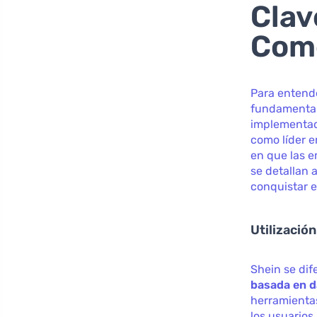
Clav
Come
Para entende
fundamental
implementado
como líder e
en que las 
se detallan 
conquistar 
Utilización
Shein se dif
basada en 
herramienta
los usuarios