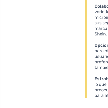
Colabo
varied
microi
sus se
marca 
Shein.
Opcio
para o
usuari
prefer
tambié
Estrat
lo que
preocu
para a