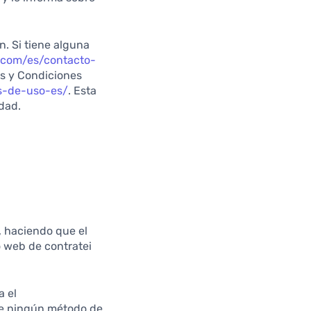
. Si tiene alguna
i.com/es/contacto-
os y Condiciones
os-de-uso-es/
. Esta
idad.
, haciendo que el
o web de contratei
a el
ue ningún método de