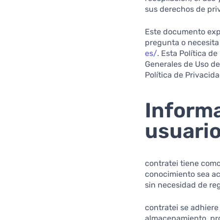
sus derechos de priv
Este documento expl
pregunta o necesita
es/
. Esta Política d
Generales de Uso de
Política de Privacid
Informa
usuari
contratei tiene como
conocimiento sea acc
sin necesidad de re
contratei se adhiere
almacenamiento, pro