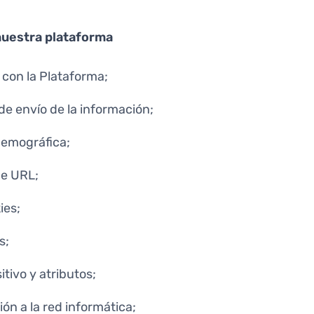
nuestra plataforma
 con la Plataforma;
de envío de la información;
demográfica;
de URL;
ies;
s;
itivo y atributos;
ón a la red informática;