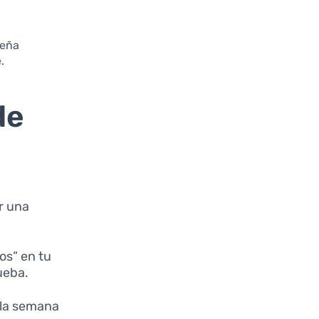
seña
.
de
r una
ios” en tu
ueba.
 la semana