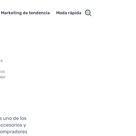
Marketing de tendencia
Moda rápida
as
jos
lar
s uno de los
accesorios y
 compradores