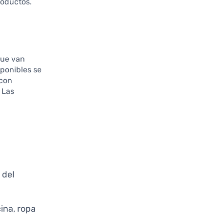
roductos.
que van
sponibles se
 con
 Las
 del
cina, ropa