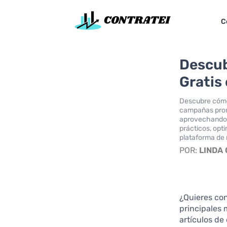
C
Descub
Gratis
Descubre cómo 
campañas promo
aprovechando 
prácticos, opt
plataforma de
POR:
LINDA
¿Quieres co
principales 
artículos de