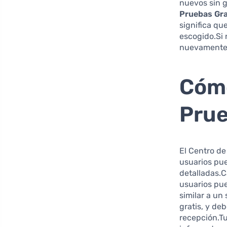
nuevos sin g
Pruebas Gra
significa qu
escogido.Si 
nuevamente 
Cómo
Prue
El Centro de
usuarios pue
detalladas.C
usuarios p
similar a un 
gratis, y de
recepción.T