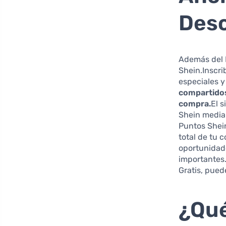
Desc
Además del P
Shein.Inscri
especiales y
compartidos 
compra.
El 
Shein median
Puntos Shein
total de tu 
oportunidad
importantes.
Gratis, pued
¿Qué