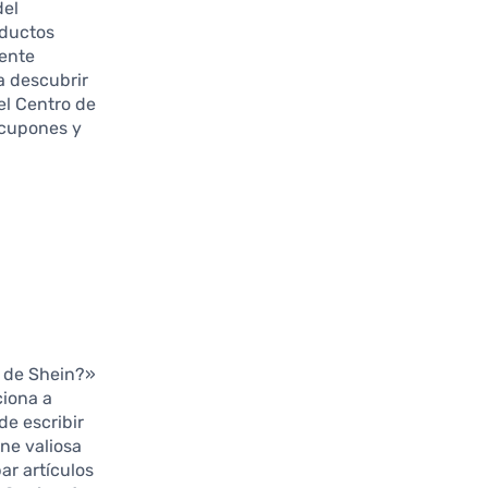
del
oductos
lente
a descubrir
el Centro de
 cupones y
s de Shein?»
ciona a
de escribir
ene valiosa
ar artículos