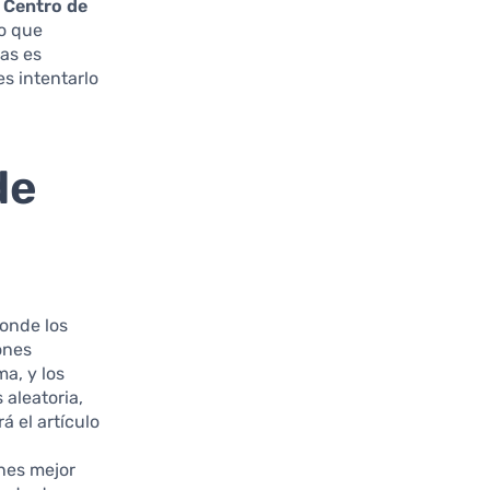
l Centro de
lo que
nas es
s intentarlo
de
donde los
ones
a, y los
 aleatoria,
á el artículo
nes mejor