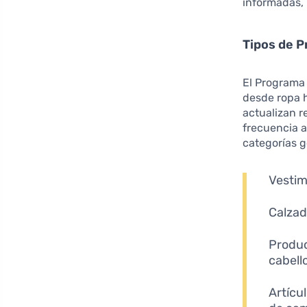
informadas, 
Tipos de P
El Programa
desde ropa h
actualizan r
frecuencia a
categorías 
Vestim
Calzad
Produc
cabell
Artícu