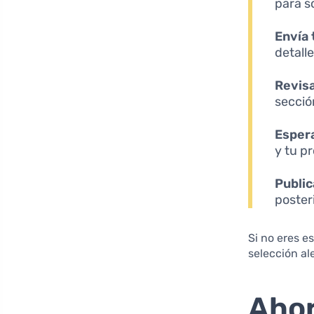
para so
Envía 
detalle
Revisa
secció
Espera
y tu p
Public
poster
Si no eres e
selección al
Ahor