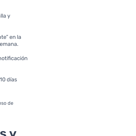
lla y
te” en la
 semana.
notificación
10 días
eso de
s y