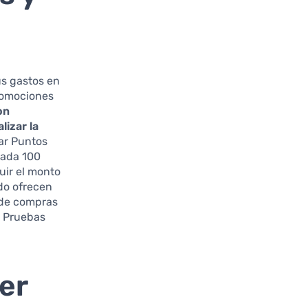
us gastos en
promociones
on
lizar la
ar Puntos
Cada 100
uir el monto
ado ofrecen
 de compras
e Pruebas
er