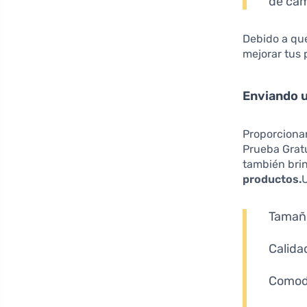
de ca
Debido a qu
mejorar tus 
Enviando 
Proporcionar
Prueba Gratu
también bri
productos.
Tamaño
Calida
Comodi