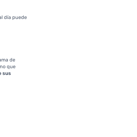
l día puede
rama de
ino que
e sus